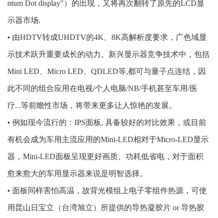
ntum Dot display"）的出现，又将再次翻转了原先的LCD显
示器市场.
• 由HDTV转成UHDTV的4K、8K高解析度要求，广色域显
示技术跃升重要成长的动力。新兴显示器竞争技术中，包括
Mini LED、Micro LED、QDLED等,都可与量子点连结，因
此不同的组合应用在电视/个人电脑/NB/手机甚至车用/医
疗...等前瞻性市场，将带来更多让人惊艳的发展。
• 例如现今流行的：IPS面板, 具备较好的对比效果，或目前
有机会成为车用主流应用的Mini-LED相对于Micro-LED显示
器，Mini-LED面板呈现更好画质、功耗低省电，对于面积
愈来愈大的车用显示器来说是明智选择。
• 面板同样害怕高温，故背光模组上电子零组件热源，可使
用昆山日宝立（台湾旭立）所提供的导热凝胶片 or 导热胶